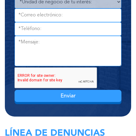
Enviar
LÍNEA DE DENUNCIAS